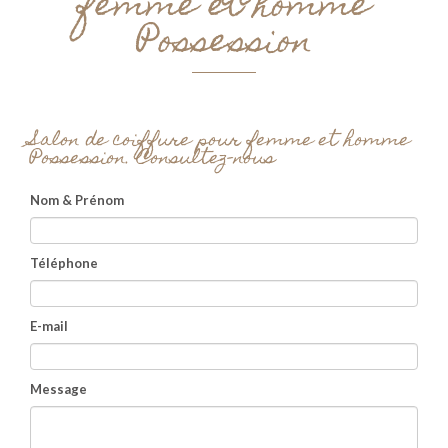
femme et homme
Possession
Salon de coiffure pour femme et homme
Possession.
Consultez-nous
Nom & Prénom
Téléphone
E-mail
Message