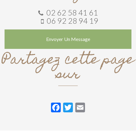
% végétale
02 62 58 41 61
06 92 28 94 19
Envoyer Un Message
Partagez cette page
sur
Facebook
Twitter
Email