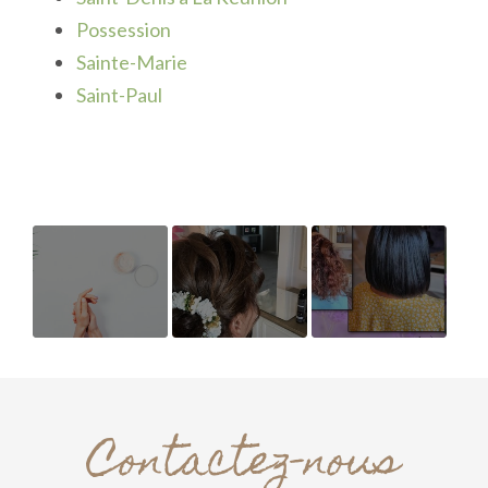
Possession
Sainte-Marie
Saint-Paul
Vente de
Fleurs
avant /
crème
après
pour les
Contactez-nous
mains 100